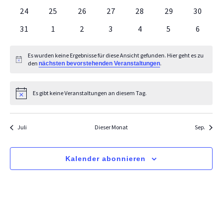
0 Veranstaltungen
0 Veranstaltungen
0 Veranstaltungen
0 Veranstaltungen
0 Veranstaltungen
0 Veranstaltu
0 Vera
24
25
26
27
28
29
30
0 Veranstaltungen
0 Veranstaltungen
0 Veranstaltungen
0 Veranstaltungen
0 Veranstaltungen
0 Veranstaltu
0 Vera
31
1
2
3
4
5
6
Es wurden keine Ergebnisse für diese Ansicht gefunden. Hier geht es zu
Hinweis
den
.
nächsten bevorstehenden Veranstaltungen
Es gibt keine Veranstaltungen an diesem Tag.
Hinweis
Juli
Dieser Monat
Sep.
Kalender abonnieren