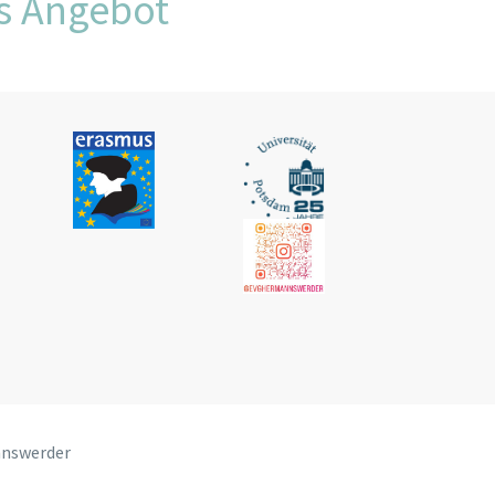
s Angebot
nnswerder