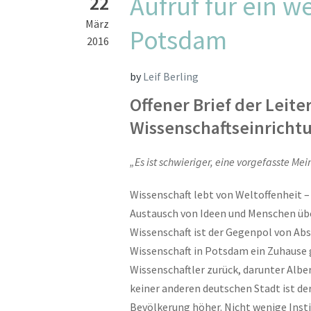
Aufruf für ein w
22
März
Potsdam
2016
by
Leif Berling
Offener Brief der Leit
Wissenschaftseinricht
„Es ist schwieriger, eine vorgefasste Me
Wissenschaft lebt von Weltoffenheit
Austausch von Ideen und Menschen übe
Wissenschaft ist der Gegenpol von Absc
Wissenschaft in Potsdam ein Zuhause g
Wissenschaftler zurück, darunter Alber
keiner anderen deutschen Stadt ist de
Bevölkerung höher. Nicht wenige Insti