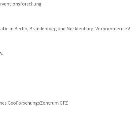
erventionsforschung
atie in Berlin, Brandenburg und Mecklenburg-Vorpommern e.V.
V.
hes GeoForschungsZentrum GFZ