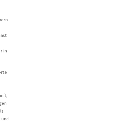
bern
Gast
r in
orte
nft,
egen
ls
t und