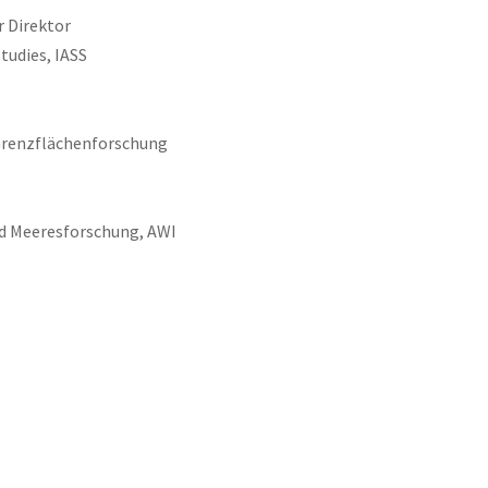
r Direktor
tudies, IASS
 Grenzflächenforschung
nd Meeresforschung, AWI