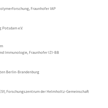
Polymerforschung, Fraunhofer IAP
g Potsdam e.V.
lm
 und Immunologie, Fraunhofer IZI-BB
rten Berlin-Brandenburg
ESY, Forschungszentrum der Helmholtz-Gemeinschaft