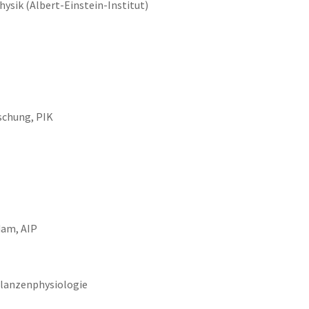
hysik (Albert-Einstein-Institut)
schung, PIK
dam, AIP
flanzenphysiologie