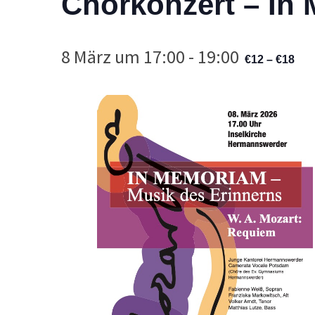
Chorkonzert – In
8 März um 17:00
-
19:00
€12 – €18