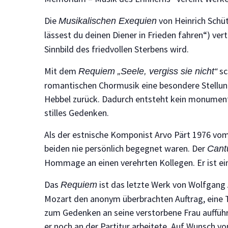
Die
von Heinrich Schüt
Musikalischen Exequien
lässest du deinen Diener in Frieden fahren“) ver
Sinnbild des friedvollen Sterbens wird.
Mit dem
sc
Requiem „Seele, vergiss sie nicht“
romantischen Chormusik eine besondere Stellung 
Hebbel zurück. Dadurch entsteht kein monumenta
stilles Gedenken.
Als der estnische Komponist Arvo Pärt 1976 vom 
beiden nie persönlich begegnet waren. Der
Cant
Hommage an einen verehrten Kollegen. Er ist ein
Das
ist das letzte Werk von Wolfgan
Requiem
Mozart den anonym überbrachten Auftrag, eine T
zum Gedenken an seine verstorbene Frau aufführ
er noch an der Partitur arbeitete. Auf Wunsch 