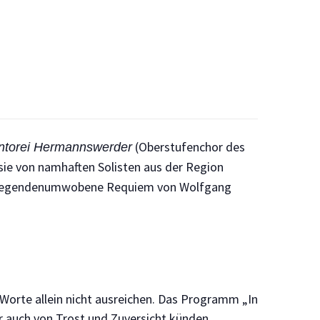
(Oberstufenchor des
ntorei Hermannswerder
sie von namhaften Solisten aus der Region
s legendenumwobene Requiem von Wolfgang
orte allein nicht ausreichen. Das Programm „In
 auch von Trost und Zuversicht künden.