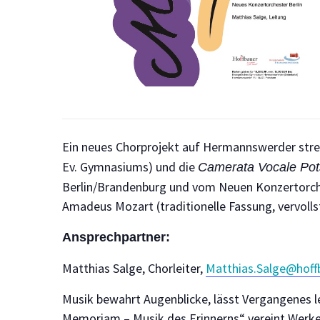
Ein neues Chorprojekt auf Hermannswerder streb
Ev. Gymnasiums) und die
Camerata Vocale Po
Berlin/Brandenburg und vom Neuen Konzertorc
Amadeus Mozart (traditionelle Fassung, vervoll
Ansprechpartner:
Matthias Salge, Chorleiter,
Matthias.Salge@hoff
Musik bewahrt Augenblicke, lässt Vergangenes 
Memoriam – Musik des Erinnerns“ vereint Werke 