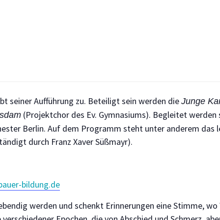
t seiner Aufführung zu. Beteiligt sein werden die
Junge Ka
(Projektchor des Ev. Gymnasiums). Begleitet werden 
tsdam
hester Berlin. Auf dem Programm steht unter anderem da
ständigt durch Franz Xaver Süßmayr).
bauer-bildung.de
lebendig werden und schenkt Erinnerungen eine Stimme, wo W
verschiedener Epochen, die von Abschied und Schmerz, aber