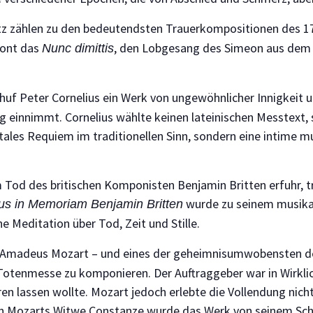
z zählen zu den bedeutendsten Trauerkompositionen des 17. 
tont das
, den Lobgesang des Simeon aus dem 
Nunc dimittis
huf Peter Cornelius ein Werk von ungewöhnlicher Innigkeit u
einnimmt. Cornelius wählte keinen lateinischen Messtext, so
les Requiem im traditionellen Sinn, sondern eine intime mu
Tod des britischen Komponisten Benjamin Britten erfuhr, tra
wurde zu seinem musikali
us in Memoriam Benjamin Britten
e Meditation über Tod, Zeit und Stille.
g Amadeus Mozart – und eines der geheimnisumwobensten de
otenmesse zu komponieren. Der Auftraggeber war in Wirklic
en lassen wollte. Mozart jedoch erlebte die Vollendung nic
von Mozarts Witwe Constanze wurde das Werk von seinem Sch