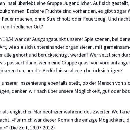
Insel überlebt eine Gruppe Jugendlicher. Auf sich gestellt, 
htzukommen. Essbare Früchte sind vorhanden, es gibt sogar 
das Feuer machen, ohne Streichholz oder Feuerzeug. Und nachts
h ein friedlicher Ort?
on 1954 war der Ausgangspunkt unserer Spielszenen, bei dene
 Art, wie sie sich untereinander organisieren, mit gemeinsa
er alle gehört und berücksichtigt werden? Wer setzt sich d
 was passiert dann, wenn eine Gruppe quasi von vorn anfange
eren tun, um die Bedürfnisse aller zu berücksichtigen?
 unserer Inszenierung ebenfalls stellt, ob der Mensch von s
ägen, denken wir nach über unsere Möglichkeit, gut oder bö
 als englischer Marineoffizier während des Zweiten Weltkri
cht. »Für mich war dieser Roman die einzige Möglichkeit, 
.«“ (Die Zeit, 19.07.2012)