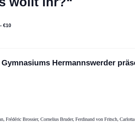
 wollt ihr?“
– €10
. Gymnasiums Hermannswerder präse
, Frédéric Brossier, Cornelius Bruder, Ferdinand von Fritsch, Carlott