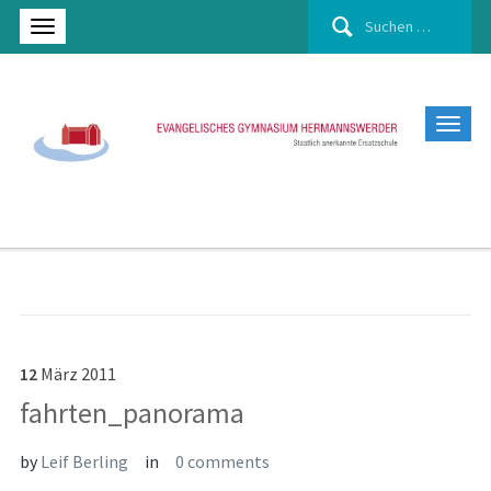
Suchen
nach:
12
März
2011
fahrten_panorama
by
Leif Berling
in
0 comments