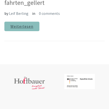
fahrten_gellert
by
Leif Berling
in
0 comments
Weiterlesen