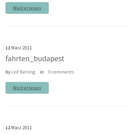
Weiterlesen
12
März
2011
fahrten_budapest
by
Leif Berling
in
0 comments
Weiterlesen
12
März
2011