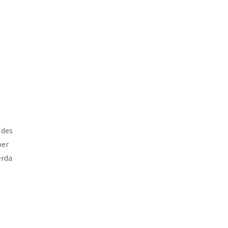
 des
ber
erda