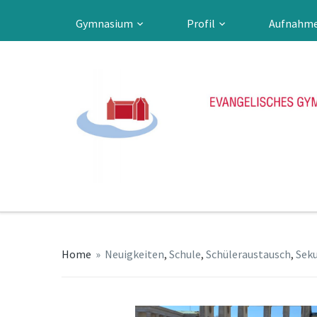
Gymnasium
Profil
Aufnahm
Home
»
Neuigkeiten
,
Schule
,
Schüleraustausch
,
Seku