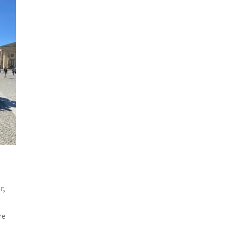
r,
re