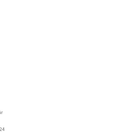
ür
.24