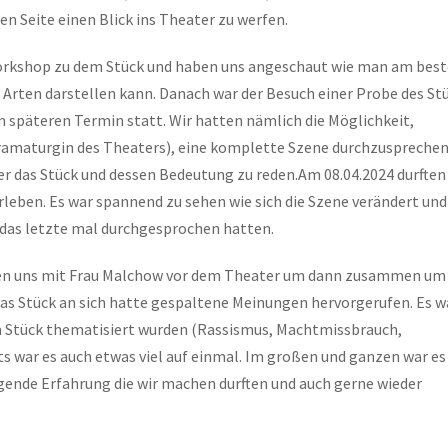
n Seite einen Blick ins Theater zu werfen.
Workshop zu dem Stück und haben uns angeschaut wie man am bes
n Arten darstellen kann. Danach war der Besuch einer Probe des St
em späteren Termin statt. Wir hatten nämlich die Möglichkeit,
amaturgin des Theaters), eine komplette Szene durchzusprechen,
das Stück und dessen Bedeutung zu reden.Am 08.04.2024 durften
leben. Es war spannend zu sehen wie sich die Szene verändert und
e das letzte mal durchgesprochen hatten.
rafen uns mit Frau Malchow vor dem Theater um dann zusammen um
Das Stück an sich hatte gespaltene Meinungen hervorgerufen. Es 
m Stück thematisiert wurden (Rassismus, Machtmissbrauch,
ts war es auch etwas viel auf einmal. Im großen und ganzen war es
gende Erfahrung die wir machen durften und auch gerne wieder