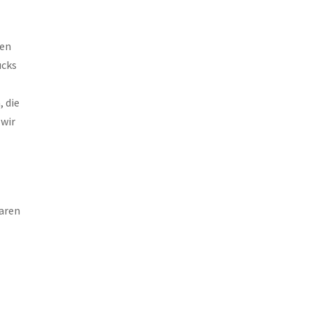
ten
ücks
 die
 wir
waren