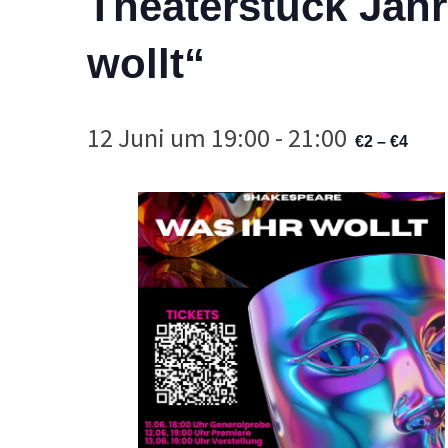
Theaterstück Jahr
wollt“
12 Juni um 19:00
-
21:00
€2 – €4