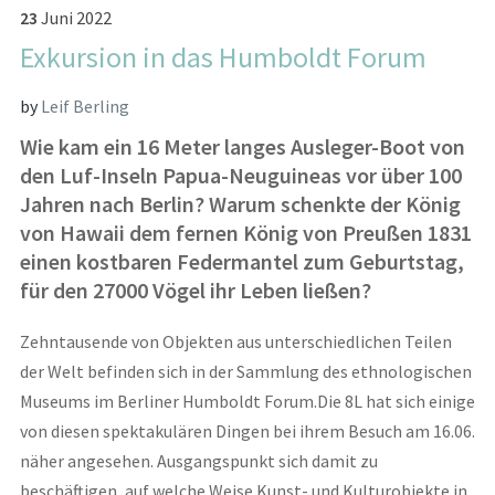
23
Juni
2022
Exkursion in das Humboldt Forum
by
Leif Berling
Wie kam ein 16 Meter langes Ausleger-Boot von
den
Luf
-Inseln Papua-Neuguinea
s
vor über 100
Jahren
nach Berlin?
Warum schenkte
der
König
von Hawaii
dem
fernen
König von Preußen
1831
einen kostbaren Federmantel zum Geburtstag
,
für den 27000 Vögel ihr Leben ließen
?
Zehntausende von Objekten aus unterschiedlichen Teilen
der Welt befinden sich in der Sammlung des ethnologischen
Museums im Berliner Humboldt Forum
.
Die 8L hat sich einige
von diesen spektakulären Dingen bei ihrem Besuch am 16.06.
näher angesehen
.
Ausgangspunkt
sich
da
mit zu
beschäftigen
,
a
uf welche Weise
Kunst- und Kulturobjekte
in