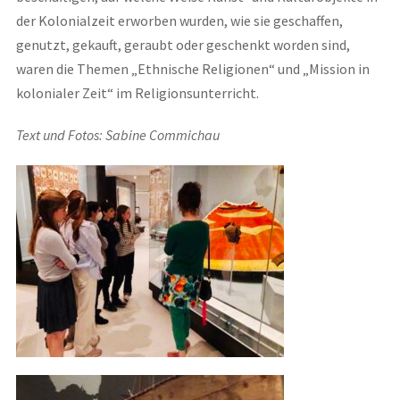
der Kolonialzeit erworben w
u
rden
,
wie sie geschaffen,
genutzt, gekauft, geraubt oder geschenkt worden sind
,
war
en
d
ie
Them
en „
Ethnische Religionen“ und „
Mi
ssion in
kolonialer Zeit“
im Religionsunterricht
.
Text und Fotos: Sabine Commichau