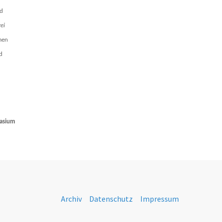
nd
ei
men
d
nasium
Archiv
Datenschutz
Impressum