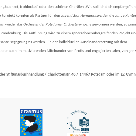
or „Jauchzet, frohlocket“ oder den schönen Chorälen „Wie soll ich dich empfange“ u
rtprojekt konnten als Partner für den
Jugendchor Hermannswerder,
die
Junge Kantor
dam
wieder das
Orchester der Potsdamer Orchesterw
n
oche
gewonnen werden, zusam
n-Brandenburg.
Die Aufführung wird zu einem generationenübergreifenden Projekt un
eressante Begegnung zu werden – in der individuellen Auseinandersetzung mit dem
aber auch im musizierenden Miteinander von Profis und engagierten Laien, von ganz
n der Stiftungsbuchhandlung / Charlottenstr. 40 / 14467 Potsdam oder im Ev. Gym