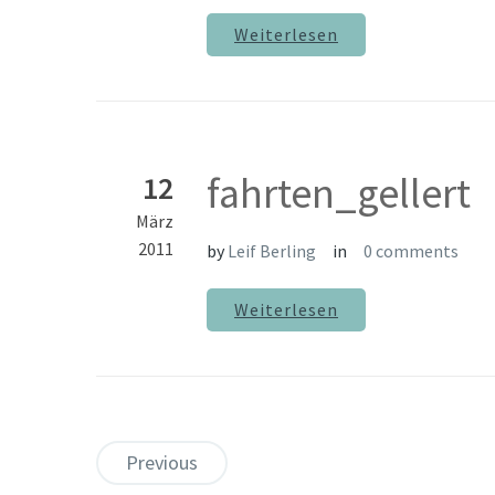
Weiterlesen
fahrten_gellert
12
März
2011
by
Leif Berling
in
0 comments
Weiterlesen
Previous