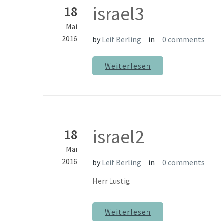
israel3
18
Mai
2016
by
Leif Berling
in
0 comments
Weiterlesen
israel2
18
Mai
2016
by
Leif Berling
in
0 comments
Herr Lustig
Weiterlesen