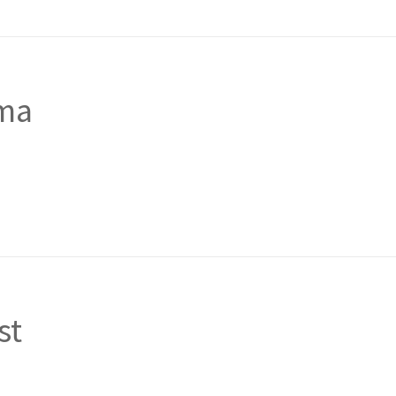
ma
st