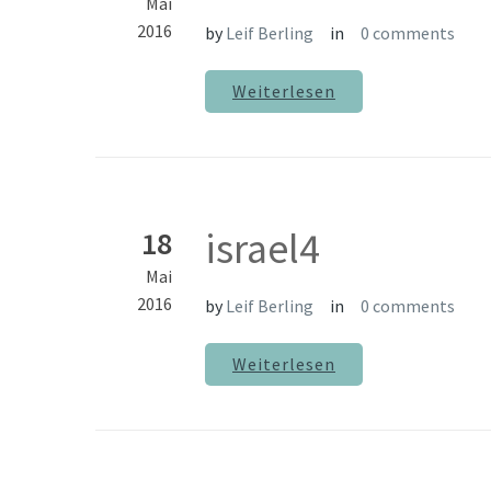
Mai
2016
by
Leif Berling
in
0 comments
Weiterlesen
israel4
18
Mai
2016
by
Leif Berling
in
0 comments
Weiterlesen