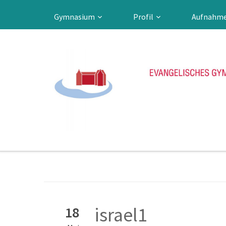
Gymnasium
Profil
Aufnahm
israel1
18