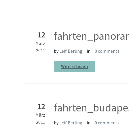
fahrten_panora
12
März
2011
by
Leif Berling
in
0 comments
Weiterlesen
fahrten_budape
12
März
2011
by
Leif Berling
in
0 comments