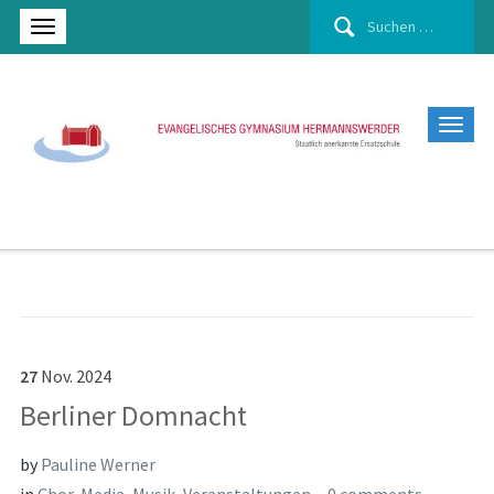
Suchen
nach:
27
Nov.
2024
Berliner Domnacht
by
Pauline Werner
in
Chor
,
Media
,
Musik
,
Veranstaltungen
0 comments